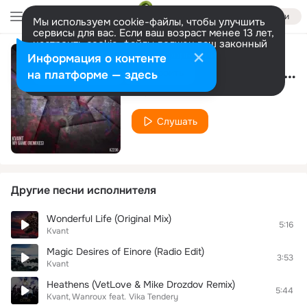
Войти
Мы используем cookie-файлы, чтобы улучшить
сервисы для вас. Если ваш возраст менее 13 лет,
настроить cookie-файлы должен ваш законный
представитель.
Больше информации
Информация о контенте
My Game (BSKF Remix)
Разрешить все
Настроить
на платформе — здесь
Kvant
Слушать
Другие песни исполнителя
Wonderful Life (Original Mix)
5:16
Kvant
Magic Desires of Einore (Radio Edit)
3:53
Kvant
Heathens (VetLove & Mike Drozdov Remix)
5:44
Kvant
Wanroux
feat.
Vika Tendery