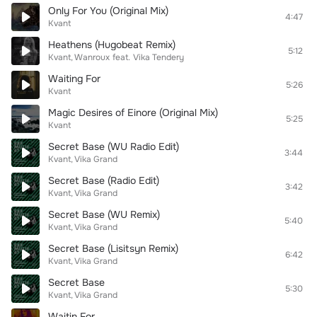
Only For You (Original Mix)
4:47
Kvant
Heathens (Hugobeat Remix)
5:12
Kvant
Wanroux
feat.
Vika Tendery
Waiting For
5:26
Kvant
Magic Desires of Einore (Original Mix)
5:25
Kvant
Secret Base (WU Radio Edit)
3:44
Kvant
Vika Grand
Secret Base (Radio Edit)
3:42
Kvant
Vika Grand
Secret Base (WU Remix)
5:40
Kvant
Vika Grand
Secret Base (Lisitsyn Remix)
6:42
Kvant
Vika Grand
Secret Base
5:30
Kvant
Vika Grand
Waitin For