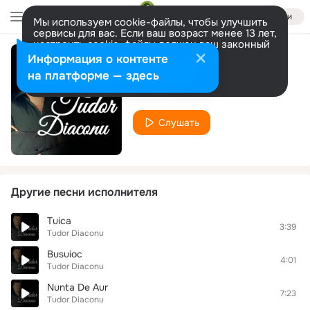
Войти
Мы используем cookie-файлы, чтобы улучшить
сервисы для вас. Если ваш возраст менее 13 лет,
настроить cookie-файлы должен ваш законный
представитель.
Больше информации
Информация о контенте
Deschid Fereastra
Разрешить все
Настроить
на платформе — здесь
Tudor Diaconu
Слушать
Другие песни исполнителя
Tuica
3:39
Tudor Diaconu
Busuioc
4:01
Tudor Diaconu
Nunta De Aur
7:23
Tudor Diaconu