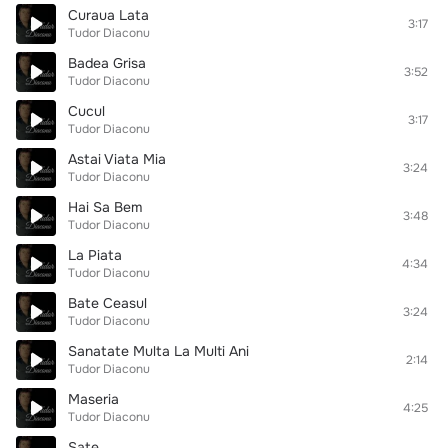
Curaua Lata
3:17
Tudor Diaconu
Badea Grisa
3:52
Tudor Diaconu
Cucul
3:17
Tudor Diaconu
Astai Viata Mia
3:24
Tudor Diaconu
Hai Sa Bem
3:48
Tudor Diaconu
La Piata
4:34
Tudor Diaconu
Bate Ceasul
3:24
Tudor Diaconu
Sanatate Multa La Multi Ani
2:14
Tudor Diaconu
Maseria
4:25
Tudor Diaconu
Sate