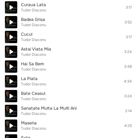
Curaua Lata
3:17
Tudor Diaconu
Badea Grisa
3:52
Tudor Diaconu
Cucul
3:17
Tudor Diaconu
Astai Viata Mia
3:24
Tudor Diaconu
Hai Sa Bem
3:48
Tudor Diaconu
La Piata
4:34
Tudor Diaconu
Bate Ceasul
3:24
Tudor Diaconu
Sanatate Multa La Multi Ani
2:14
Tudor Diaconu
Maseria
4:25
Tudor Diaconu
Sate