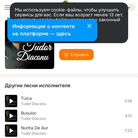
Войти
Мы используем cookie-файлы, чтобы улучшить
сервисы для вас. Если ваш возраст менее 13 лет,
настроить cookie-файлы должен ваш законный
представитель.
Больше информации
Информация о контенте
Nasii
Разрешить все
Настроить
на платформе — здесь
Tudor Diaconu
Слушать
Другие песни исполнителя
Tuica
3:39
Tudor Diaconu
Busuioc
4:01
Tudor Diaconu
Nunta De Aur
7:23
Tudor Diaconu