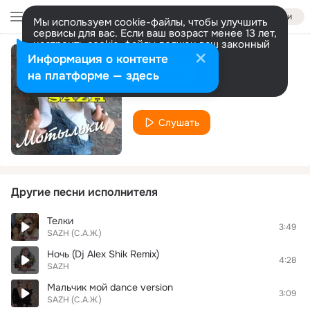
Войти
Мы используем cookie-файлы, чтобы улучшить
сервисы для вас. Если ваш возраст менее 13 лет,
настроить cookie-файлы должен ваш законный
представитель.
Больше информации
Информация о контенте
Мотыльки
Разрешить все
Настроить
на платформе — здесь
SAZH
Слушать
Другие песни исполнителя
Телки
3:49
SAZH (С.А.Ж.)
Ночь (Dj Alex Shik Remix)
4:28
SAZH
Мальчик мой dance version
3:09
SAZH (С.А.Ж.)