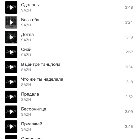
Сдалась
3:48
SAZH
Без тебя
3:24
SAZH
Дотла
3:18
SAZH
Сияй
2:57
SAZH
В центре танцпола
3:34
SAZH
Что же ты наделала
3:18
SAZH
Предала
2:52
SAZH
Бессонница
3:09
SAZH
Приезжай
3:45
SAZH
Одинокая