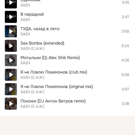
3:35
SAZH
В парадной
2:47
SAZH
ТУДА, назад в лето
3:55
SAZH
Sex Bomba (extended)
5:24
SAZH (С.А.Ж.)
Мотыльки (Dj Alex Shik Remix)
4:26
SAZH
Я не Ловлю Покемонов (club mix)
5:08
SAZH (С.А.Ж.)
Я не Ловлю Покемонов (original mix)
3:07
SAZH (С.А.Ж.)
Похожи (DJ Антон Ветров remix)
3:38
SAZH (С.А.Ж.)