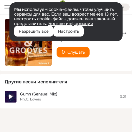
Войти
Мы используем cookie-файлы, чтобы улучшить
сервисы для вас. Если ваш возраст менее 13 лет,
настроить cookie-файлы должен ваш законный
представитель.
Больше информации
In The Rhythm Ass (Dee Loop Mix)
Разрешить все
Настроить
Nyc Lovers
Слушать
Другие песни исполнителя
Gymn (Sensual Mix)
3:21
N.Y.C. Lovers