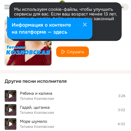
Войти
Мы используем cookie-файлы, чтобы улучшить
сервисы для вас. Если ваш возраст менее 13 лет,
настроить cookie-файлы должен ваш законный
представитель.
Больше информации
Информация о контенте
Суженый мой
Разрешить все
Настроить
на платформе — здесь
Татьяна Козловская
Слушать
Другие песни исполнителя
Рябина и калина
3:28
Татьяна Козловская
Гадай, цыганка
3:02
Татьяна Козловская
Море шумело
4:02
Татьяна Козловская