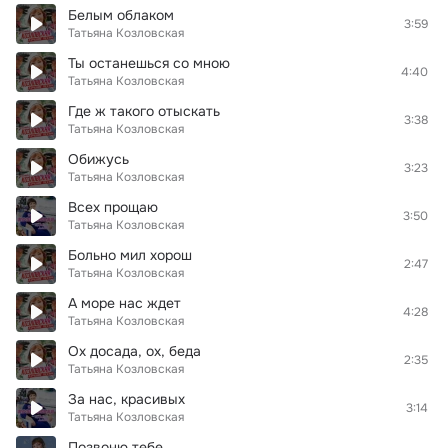
Белым облаком
3:59
Татьяна Козловская
Ты останешься со мною
4:40
Татьяна Козловская
Где ж такого отыскать
3:38
Татьяна Козловская
Обижусь
3:23
Татьяна Козловская
Всех прощаю
3:50
Татьяна Козловская
Больно мил хорош
2:47
Татьяна Козловская
А море нас ждет
4:28
Татьяна Козловская
Ох досада, ох, беда
2:35
Татьяна Козловская
За нас, красивых
3:14
Татьяна Козловская
Позвоню тебе