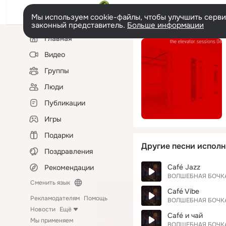
Мы используем cookie-файлы, чтобы улучшить сервис
законный представитель.
Больше информации
Левая
Главная
колонка
Видео
Группы
Люди
Публикации
Игры
Подарки
Другие песни исполн
Поздравления
Café Jazz
Рекомендации
ВОЛШЕБНАЯ БОЧК
Сменить язык
Café Vibe
Рекламодателям
Помощь
ВОЛШЕБНАЯ БОЧК
Новости
Ещё
Café и чай
Мы применяем
ВОЛШЕБНАЯ БОЧК