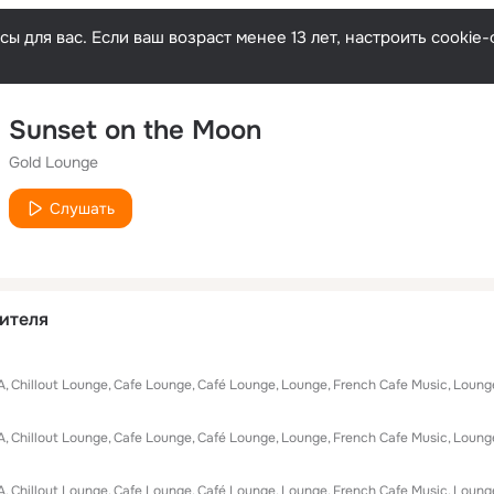
ы для вас. Если ваш возраст менее 13 лет, настроить cooki
Sunset on the Moon
Gold Lounge
Слушать
ителя
А
Chillout Lounge
Cafe Lounge
Café Lounge
Lounge
French Cafe Music
Loung
А
Chillout Lounge
Cafe Lounge
Café Lounge
Lounge
French Cafe Music
Loung
А
Chillout Lounge
Cafe Lounge
Café Lounge
Lounge
French Cafe Music
Loung