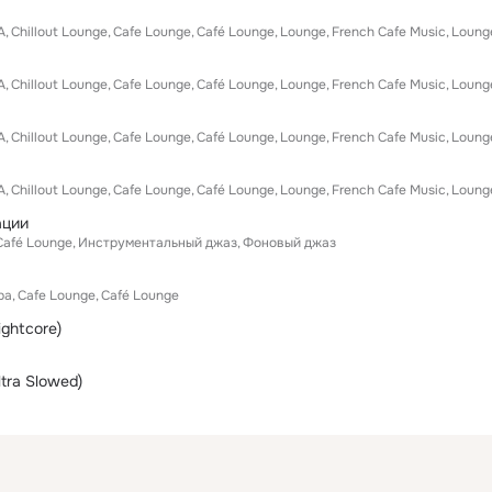
А
Chillout Lounge
Cafe Lounge
Café Lounge
Lounge
French Cafe Music
Loung
А
Chillout Lounge
Cafe Lounge
Café Lounge
Lounge
French Cafe Music
Loung
А
Chillout Lounge
Cafe Lounge
Café Lounge
Lounge
French Cafe Music
Loung
А
Chillout Lounge
Cafe Lounge
Café Lounge
Lounge
French Cafe Music
Loung
ации
Café Lounge
Инструментальный джаз
Фоновый джаз
ра
Cafe Lounge
Café Lounge
ightcore)
ltra Slowed)