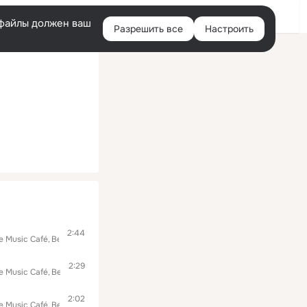
Войти
e-файлы должен ваш
Разрешить все
Настроить
Правая
колонка
2:44
e Music Café
Вечерняя Музыка
2:29
e Music Café
Вечерняя Музыка
2:02
e Music Café
Вечерняя Музыка