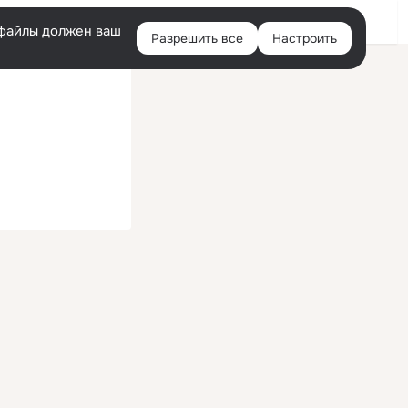
Войти
e-файлы должен ваш
Разрешить все
Настроить
Правая
колонка