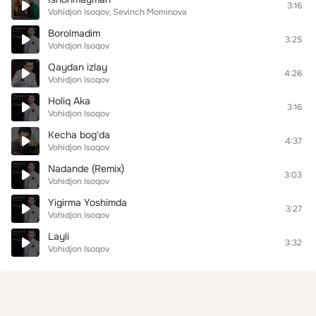
3:16
Vohidjon Isoqov
Sevinch Mominova
Borolmadim
3:25
Vohidjon Isoqov
Qaydan izlay
4:26
Vohidjon Isoqov
Holiq Aka
3:16
Vohidjon Isoqov
Kecha bog'da
4:37
Vohidjon Isoqov
Nadande (Remix)
3:03
Vohidjon Isoqov
Yigirma Yoshimda
3:27
Vohidjon Isoqov
Layli
3:32
Vohidjon Isoqov