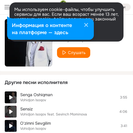
Войти
Мы используем cookie-файлы, чтобы улучшить
сервисы для вас. Если ваш возраст менее 13 лет,
настроить cookie-файлы должен ваш законный
представитель.
Больше информации
Информация о контенте
Bevafo Yor
Разрешить все
Настроить
на платформе — здесь
Vohidjon Isoqov
Слушать
Другие песни исполнителя
Senga Oshiqman
3:55
Vohidjon Isoqov
Sensiz
4:06
Vohidjon Isoqov
feat.
Sevinch Mominova
O'zimni Sevgilim
3:41
Vohidjon Isoqov