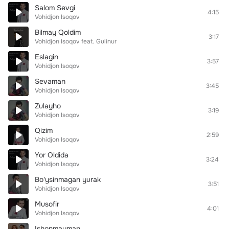
Salom Sevgi
4:15
Vohidjon Isoqov
Bilmay Qoldim
3:17
Vohidjon Isoqov
feat.
Gulinur
Eslagin
3:57
Vohidjon Isoqov
Sevaman
3:45
Vohidjon Isoqov
Zulayho
3:19
Vohidjon Isoqov
Qizim
2:59
Vohidjon Isoqov
Yor Oldida
3:24
Vohidjon Isoqov
Bo'ysinmagan yurak
3:51
Vohidjon Isoqov
Musofir
4:01
Vohidjon Isoqov
Ishonmayman