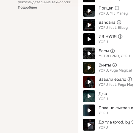
рекомендательные технологии
Подробнее
Прицеп
YOFU
M.J.Marley
Bandana
YOFU
feat.
Elisey
ИЗ НУЛЯ
YOFU
Бесы
METRO PRO
YOFU
Винты
YOFU
Fuga Magical
Завали ебало
YOFU
feat.
Fuga Ma
Джа
YOFU
Пока не сыграл в
YOFU
До тла (prod. by 
YOFU