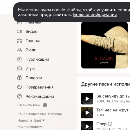
Мы используем cookie-файлы, чтобы улучшить сервис
законный представитель.
Больше информации
Левая
Главная
колонка
Видео
Группы
Люди
Публикации
Игры
Подарки
Другие песни исполн
Поздравления
За секунду до в
Рекомендации
YOFU
M.J.Marley
fe
Сменить язык
Там нас не ждут (p
Рекламодателям
Помощь
YOFU
Новости
Ещё
Опер
Мы применяем
METRO PRO
YOFU