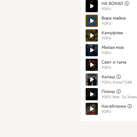
НА ВОКАЛ
YOFU
Вира майна
YOFU
Камуфляж
YOFU
Милая моя
YOFU
Свет и тьма
YOFU
Калаш
YOFU
Кольт®246
Планы
YOFU
feat.
Ты Знае
Касабланка
YOFU