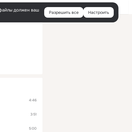
Войти
e-файлы должен ваш
Разрешить все
Настроить
Правая
колонка
4:46
3:51
5:00