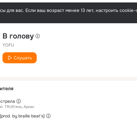
ы для вас. Если ваш возраст менее 13 лет, настроить cooki
В голову
YOFU
Слушать
ителя
ыстрела
at.
TRUEтень
Аркан
rod. by braille beat's)