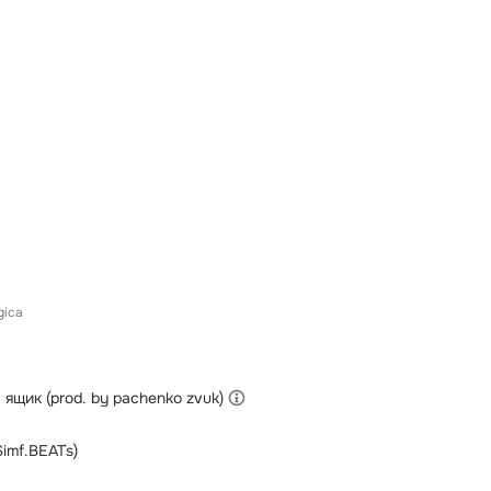
gica
 ящик (prod. by pachenko zvuk)
Simf.BEAT`s)