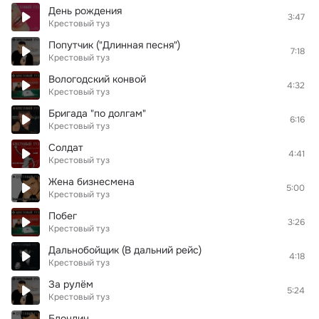
День рождения
3:47
Крестовый туз
Попутчик ("Длинная песня")
7:18
Крестовый туз
Вологодский конвой
4:32
Крестовый туз
Бригада "по долгам"
6:16
Крестовый туз
Солдат
4:41
Крестовый туз
Жена бизнесмена
5:00
Крестовый туз
Побег
3:26
Крестовый туз
Дальнобойщик (В дальний рейс)
4:18
Крестовый туз
За рулём
5:24
Крестовый туз
Блондин