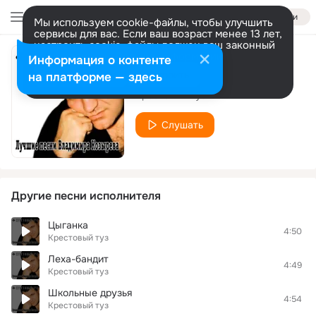
Войти
Мы используем cookie-файлы, чтобы улучшить
сервисы для вас. Если ваш возраст менее 13 лет,
настроить cookie-файлы должен ваш законный
представитель.
Больше информации
Информация о контенте
Веркина судьба
Разрешить все
Настроить
на платформе — здесь
Крестовый туз
Слушать
Другие песни исполнителя
Цыганка
4:50
Крестовый туз
Леха-бандит
4:49
Крестовый туз
Школьные друзья
4:54
Крестовый туз