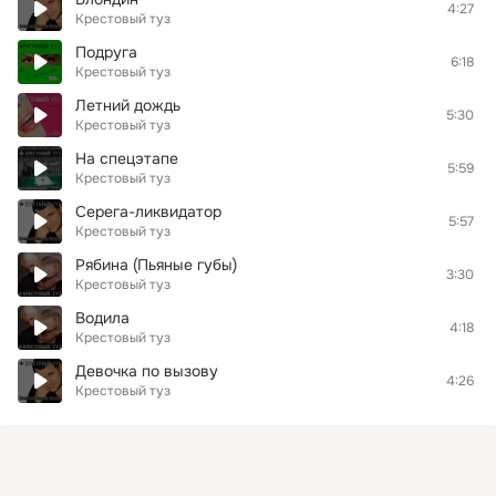
4:27
Крестовый туз
Подруга
6:18
Крестовый туз
Летний дождь
5:30
Крестовый туз
На спецэтапе
5:59
Крестовый туз
Серега-ликвидатор
5:57
Крестовый туз
Рябина (Пьяные губы)
3:30
Крестовый туз
Водила
4:18
Крестовый туз
Девочка по вызову
4:26
Крестовый туз