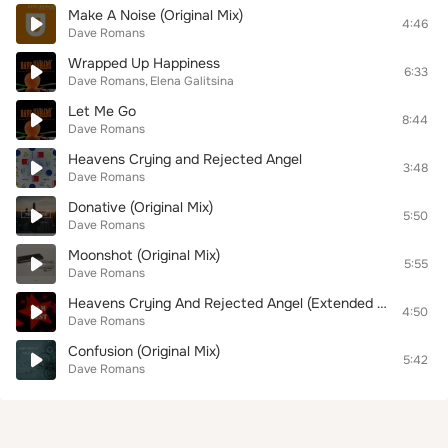
Make A Noise (Original Mix)
4:46
Dave Romans
Wrapped Up Happiness
6:33
Dave Romans
Elena Galitsina
Let Me Go
8:44
Dave Romans
Heavens Crying and Rejected Angel
3:48
Dave Romans
Donative (Original Mix)
5:50
Dave Romans
Moonshot (Original Mix)
5:55
Dave Romans
Heavens Crying And Rejected Angel (Extended Mix)
4:50
Dave Romans
Confusion (Original Mix)
5:42
Dave Romans