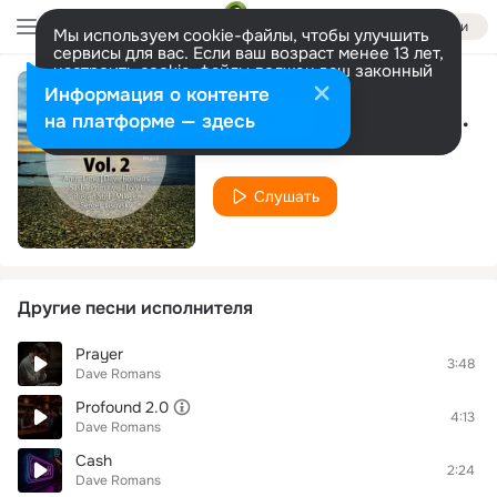
Войти
Мы используем cookie-файлы, чтобы улучшить
сервисы для вас. Если ваш возраст менее 13 лет,
настроить cookie-файлы должен ваш законный
представитель.
Больше информации
Информация о контенте
Be Along (Original Mix)
Разрешить все
Настроить
на платформе — здесь
Dave Romans
Слушать
Другие песни исполнителя
Prayer
3:48
Dave Romans
Profound 2.0
4:13
Dave Romans
Cash
2:24
Dave Romans