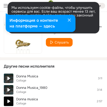
Войти
Мы используем cookie-файлы, чтобы улучшить
сервисы для вас. Если ваш возраст менее 13 лет,
настроить cookie-файлы должен ваш законный
представитель.
Больше информации
Информация о контенте
Quando non sorridi (Live)
Разрешить все
Настроить
на платформе — здесь
Collage
Слушать
Другие песни исполнителя
Donna Musica
3:11
Collage
Donna Musica_1980
3:14
Collage
Donna musica
2:57
Collage