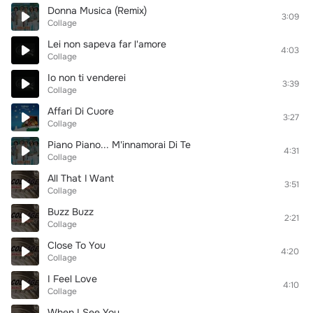
Donna Musica (Remix)
3:09
Collage
Lei non sapeva far l'amore
4:03
Collage
Io non ti venderei
3:39
Collage
Affari Di Cuore
3:27
Collage
Piano Piano... M'innamorai Di Te
4:31
Collage
All That I Want
3:51
Collage
Buzz Buzz
2:21
Collage
Close To You
4:20
Collage
I Feel Love
4:10
Collage
When I See You