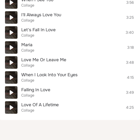
3:56
Collage
I'll Always Love You
3:25
Collage
Let's Fall In Love
3:40
Collage
Maria
3:18
Collage
Love Me Or Leave Me
3:48
Collage
When I Look Into Your Eyes
4:15
Collage
Falling In Love
3:49
Collage
Love Of A Lifetime
4:25
Collage