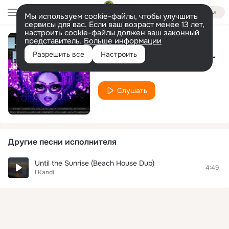
Войти
Мы используем cookie-файлы, чтобы улучшить
сервисы для вас. Если ваш возраст менее 13 лет,
настроить cookie-файлы должен ваш законный
представитель.
Больше информации
The Bass Funk Groove (Sneak De Luxe Dub)
Разрешить все
Настроить
I Kandi
Слушать
Другие песни исполнителя
Until the Sunrise (Beach House Dub)
4:49
I Kandi