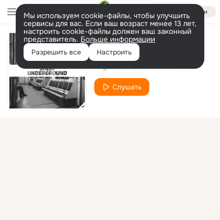
Войти
Мы используем cookie-файлы, чтобы улучшить
сервисы для вас. Если ваш возраст менее 13 лет,
настроить cookie-файлы должен ваш законный
представитель.
Больше информации
Relish It
Разрешить все
Настроить
Roger Vasha
Bruce Banner
Слушать