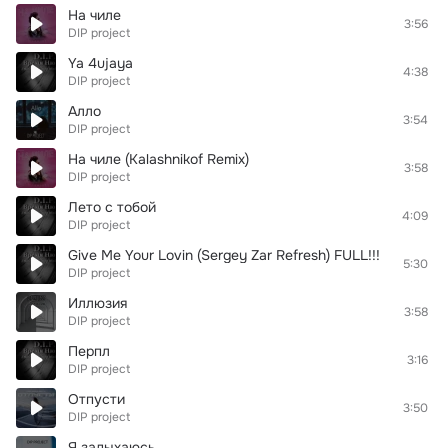
На чиле
3:56
DIP project
Ya 4ujaya
4:38
DIP project
Алло
3:54
DIP project
На чиле (Kalashnikof Remix)
3:58
DIP project
Лето с тобой
4:09
DIP project
Give Me Your Lovin (Sergey Zar Refresh) FULL!!!
5:30
DIP project
Иллюзия
3:58
DIP project
Перпл
3:16
DIP project
Отпусти
3:50
DIP project
Я задыхаюсь