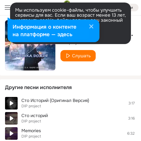
Войти
Мы используем cookie-файлы, чтобы улучшить
сервисы для вас. Если ваш возраст менее 13 лет,
настроить cookie-файлы должен ваш законный
представитель.
Больше информации
Информация о контенте
Музыка дождя (feat. Visa) [Radio Version]
Разрешить все
Настроить
на платформе — здесь
DIP project
Слушать
Другие песни исполнителя
Сто Историй (Оригинал Версия)
3:17
DIP project
Сто историй
3:16
DIP project
Memories
6:32
DIP project