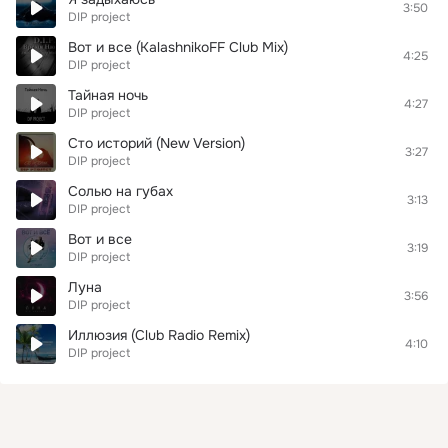
3:50
DIP project
Вот и все (KalashnikoFF Club Mix)
4:25
DIP project
Тайная ночь
4:27
DIP project
Сто историй (New Version)
3:27
DIP project
Солью на губах
3:13
DIP project
Вот и все
3:19
DIP project
Луна
3:56
DIP project
Иллюзия (Club Radio Remix)
4:10
DIP project