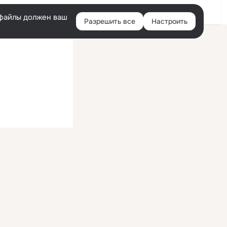
Войти
e-файлы должен ваш
Разрешить все
Настроить
Правая
колонка