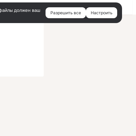
Войти
e-файлы должен ваш
Разрешить все
Настроить
Правая
колонка