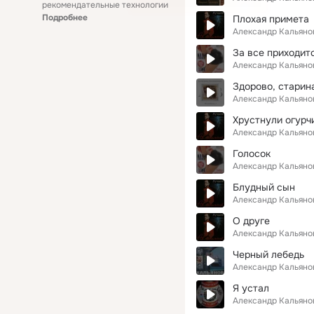
рекомендательные технологии
Подробнее
Плохая примета
Александр Кальяно
За все приходит
Александр Кальяно
Здорово, старин
Александр Кальяно
Хрустнули огурч
Александр Кальяно
Голосок
Александр Кальяно
Блудный сын
Александр Кальяно
О друге
Александр Кальяно
Черный лебедь
Александр Кальяно
Я устал
Александр Кальяно