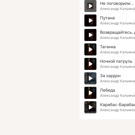
Не поговорили...
Александр Кальяно
Путана
Александр Кальяно
Возвращайтесь, 
Александр Кальяно
Таганка
Александр Кальяно
Ночной патруль
Александр Кальяно
За кардон
Александр Кальяно
Лебеда
Александр Кальяно
Карабас-Бараба
Александр Кальяно