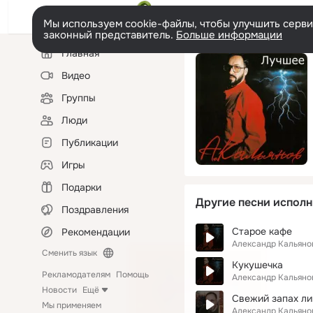
Мы используем cookie-файлы, чтобы улучшить сервис
законный представитель.
Больше информации
Левая
Главная
колонка
Видео
Группы
Люди
Публикации
Игры
Подарки
Другие песни исполн
Поздравления
Старое кафе
Рекомендации
Александр Кальяно
Сменить язык
Кукушечка
Рекламодателям
Помощь
Александр Кальяно
Новости
Ещё
Свежий запах ли
Мы применяем
Александр Кальяно