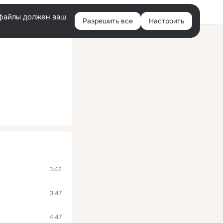
Войти
e-файлы должен ваш
Разрешить все
Настроить
Правая
колонка
3:42
3:47
4:47