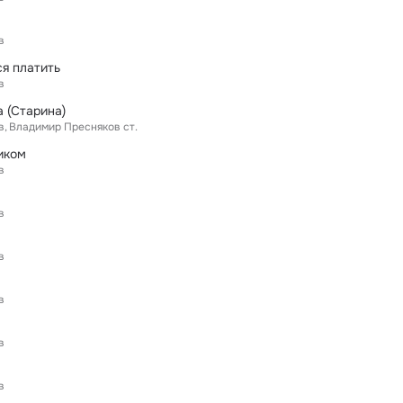
в
ся платить
в
а (Старина)
в
Владимир Пресняков ст.
иком
в
в
в
в
в
в