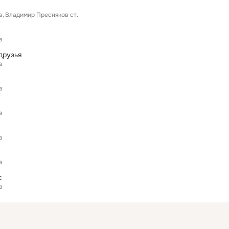
в
Владимир Пресняков ст.
в
друзья
в
в
в
в
в
с
в