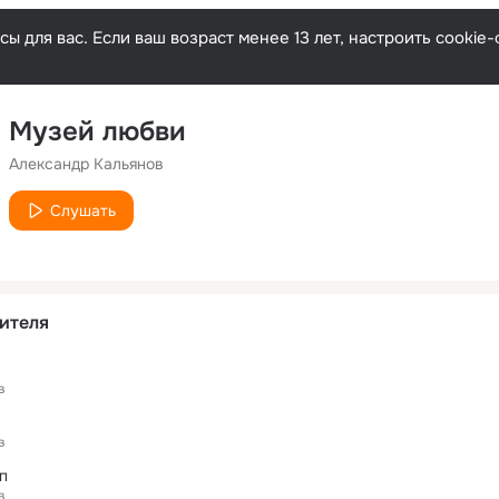
ы для вас. Если ваш возраст менее 13 лет, настроить cooki
Музей любви
Александр Кальянов
Слушать
ителя
в
в
п
в