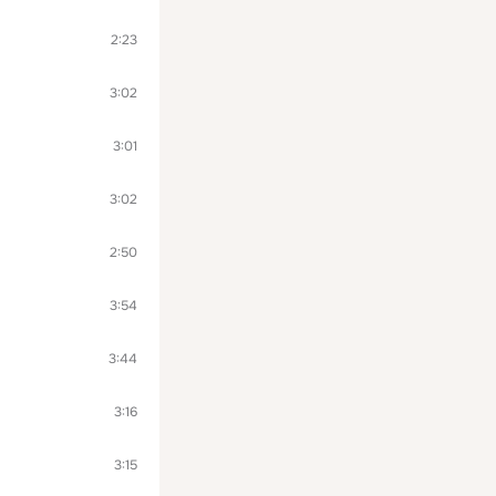
2:23
3:02
3:01
3:02
2:50
3:54
3:44
3:16
3:15