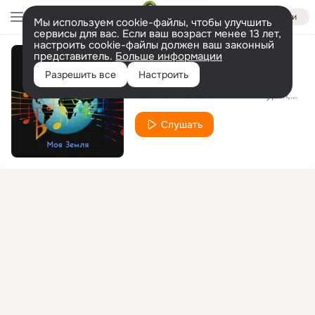
Войти
Мы используем cookie-файлы, чтобы улучшить
сервисы для вас. Если ваш возраст менее 13 лет,
настроить cookie-файлы должен ваш законный
представитель.
Больше информации
Моя Земля
Разрешить все
Настроить
Various Artists
Kэти Топурия
Иван
feat.
Слушать