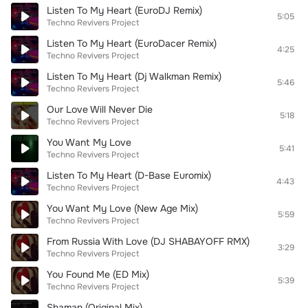
Listen To My Heart (EuroDJ Remix)
5:05
Techno Revivers Project
Listen To My Heart (EuroDacer Remix)
4:25
Techno Revivers Project
Listen To My Heart (Dj Walkman Remix)
5:46
Techno Revivers Project
Our Love Will Never Die
5:18
Techno Revivers Project
You Want My Love
5:41
Techno Revivers Project
Listen To My Heart (D-Base Euromix)
4:43
Techno Revivers Project
You Want My Love (New Age Mix)
5:59
Techno Revivers Project
From Russia With Love (DJ SHABAYOFF RMX)
3:29
Techno Revivers Project
You Found Me (ED Mix)
5:39
Techno Revivers Project
Shaman (Original Mix)