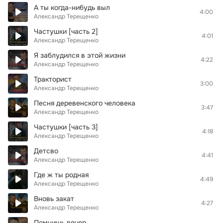
А ты когда-нибудь выл
4:00
Александр Терещенко
Частушки [часть 2]
4:01
Александр Терещенко
Я заблудился в этой жизни
4:22
Александр Терещенко
Тракторист
3:00
Александр Терещенко
Песня деревенского человека
3:47
Александр Терещенко
Частушки [часть 3]
4:18
Александр Терещенко
Детсво
4:41
Александр Терещенко
Где ж ты родная
4:49
Александр Терещенко
Вновь закат
4:27
Александр Терещенко
Помнишь вечер