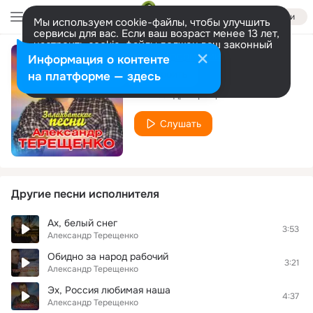
Войти
Мы используем cookie-файлы, чтобы улучшить
сервисы для вас. Если ваш возраст менее 13 лет,
настроить cookie-файлы должен ваш законный
представитель.
Больше информации
Информация о контенте
Я горький пьяница
Разрешить все
Настроить
на платформе — здесь
Александр Терещенко
Слушать
Другие песни исполнителя
Ах, белый снег
3:53
Александр Терещенко
Обидно за народ рабочий
3:21
Александр Терещенко
Эх, Россия любимая наша
4:37
Александр Терещенко