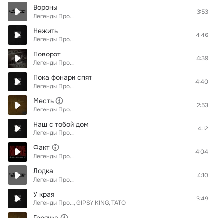
Вороны
3:53
Легенды Про...
Нежить
4:46
Легенды Про...
Поворот
4:39
Легенды Про...
Пока фонари спят
4:40
Легенды Про...
Месть
2:53
Легенды Про...
Наш с тобой дом
4:12
Легенды Про...
Факт
4:04
Легенды Про...
Лодка
4:10
Легенды Про...
У края
3:49
Легенды Про...
GIPSY KING
ТАТО
Горячка