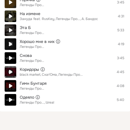
3:45
Легенды Про...
На измене
4:31
Зануда
feat.
RusKey
Легенды Про...
А. Бандос
Эта Б
5:33
Легенды Про...
Хорошо мне в них
4:19
Легенды Про...
Снова
3:45
Легенды Про...
Коридоры
4:45
black market
Скат`Ома
Легенды Про...
Гимн Бунтаря
4:08
Легенды Про...
Одеяло
5:40
Легенды Про...
Izreal