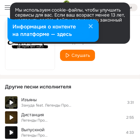
Войти
Мы используем cookie-файлы, чтобы улучшить
сервисы для вас. Если ваш возраст менее 13 лет,
настроить cookie-файлы должен ваш законный
представитель.
Больше информации
Информация о контенте
Мои года
Разрешить все
Настроить
на платформе — здесь
Легенды Про...
Слушать
Другие песни исполнителя
Изъяны
3:31
Зануда
feat.
Легенды Про...
Дистанция
2:55
Легенды Про...
Выпускной
4:33
Легенды Про...