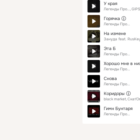
У края
Легенды Про...
GIPS
Горячка
Легенды Про...
На измене
Зануда
feat.
RusKe
Эта Б
Легенды Про...
Хорошо мне в ни
Легенды Про...
Снова
Легенды Про...
Коридоры
black market
Скат`О
Гимн Бунтаря
Легенды Про...