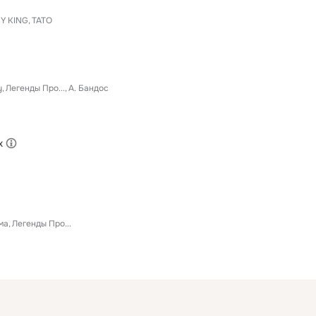
Y KING
ТАТО
y
Легенды Про...
А. Бандос
х
ма
Легенды Про...