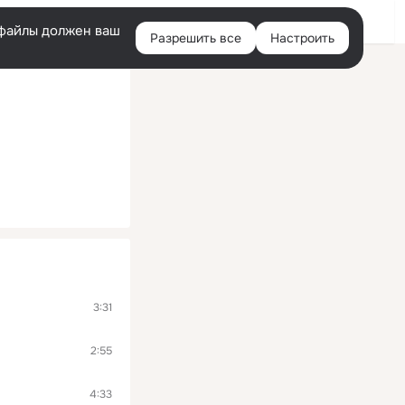
Войти
e-файлы должен ваш
Разрешить все
Настроить
Правая
колонка
3:31
2:55
4:33