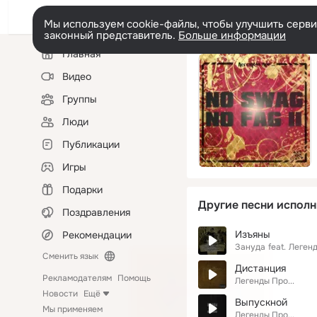
Мы используем cookie-файлы, чтобы улучшить сервис
законный представитель.
Больше информации
Левая
Главная
колонка
Видео
Группы
Люди
Публикации
Игры
Подарки
Другие песни исполн
Поздравления
Изъяны
Рекомендации
Зануда
feat.
Легенд
Сменить язык
Дистанция
Рекламодателям
Помощь
Легенды Про...
Новости
Ещё
Выпускной
Мы применяем
Легенды Про...