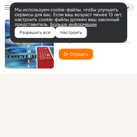
Войти
Мы используем cookie-файлы, чтобы улучшить
сервисы для вас. Если ваш возраст менее 13 лет,
настроить cookie-файлы должен ваш законный
представитель.
Больше информации
Keep On Running
Разрешить все
Настроить
Lenny Mac Dowell
Pete York
Wolfgang Schmid
Слушать