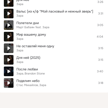
3:26
Зара
Вальс [из к/ф "Мой ласковый и нежный зверь"]
3:31
Зара
Полетели дни
3:05
Март Бабаян
feat.
Зара
Мир вашему дому
4:04
Зара
Не оставляй меня одну
3:15
Зара
Для неё (2025)
3:15
Зара
После любви
3:40
Зара
Brandon Stone
Поделим небо
3:18
Стас Михайлов
Зара