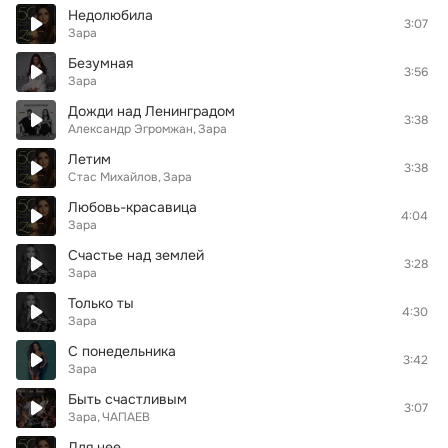
Недолюбила
3:07
Зара
Безумная
3:56
Зара
Дожди над Ленинградом
3:38
Александр Эгромжан
Зара
Летим
3:38
Стас Михайлов
Зара
Любовь-красавица
4:04
Зара
Счастье над землей
3:28
Зара
Только ты
4:30
Зара
С понедельника
3:42
Зара
Быть счастливым
3:07
Зара
ЧАПАЕВ
Для нее