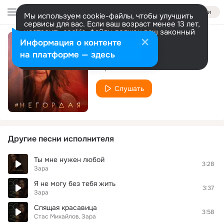
Войти
Мы используем cookie-файлы, чтобы улучшить
сервисы для вас. Если ваш возраст менее 13 лет,
настроить cookie-файлы должен ваш законный
представитель.
Больше информации
Информация о контенте
Негордая
Разрешить все
Настроить
на платформе — здесь
Зара
Слушать
Другие песни исполнителя
Ты мне нужен любой
3:28
Зара
Я не могу без тебя жить
3:37
Зара
Спящая красавица
3:58
Стас Михайлов
Зара