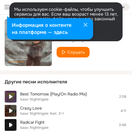
Войти
Мы используем cookie-файлы, чтобы улучшить
сервисы для вас. Если ваш возраст менее 13 лет,
настроить cookie-файлы должен ваш законный
представитель.
Больше информации
Информация о контенте
Love Is Gone
Разрешить все
Настроить
на платформе — здесь
Isaac Nightingale
Слушать
Другие песни исполнителя
Best Tomorrow (Play!On Radio Mix)
2:59
Isaac Nightingale
Crazy Love
4:11
Isaac Nightingale
feat.
3+1
Radical Fight
3:46
Isaac Nightingale