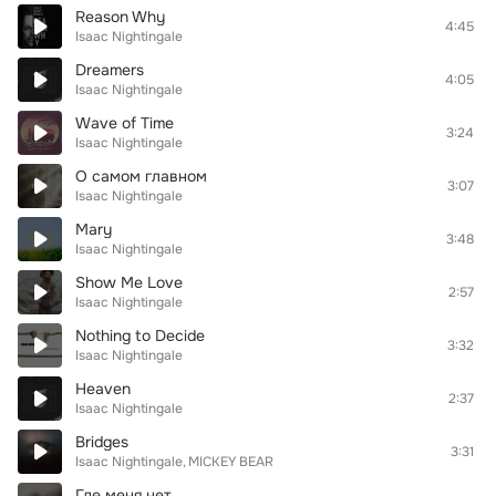
Reason Why
4:45
Isaac Nightingale
Dreamers
4:05
Isaac Nightingale
Wave of Time
3:24
Isaac Nightingale
О самом главном
3:07
Isaac Nightingale
Mary
3:48
Isaac Nightingale
Show Me Love
2:57
Isaac Nightingale
Nothing to Decide
3:32
Isaac Nightingale
Heaven
2:37
Isaac Nightingale
Bridges
3:31
Isaac Nightingale
MICKEY BEAR
Где меня нет