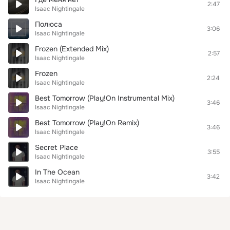
2:47
Isaac Nightingale
Полюса
3:06
Isaac Nightingale
Frozen (Extended Mix)
2:57
Isaac Nightingale
Frozen
2:24
Isaac Nightingale
Best Tomorrow (Play!On Instrumental Mix)
3:46
Isaac Nightingale
Best Tomorrow (Play!On Remix)
3:46
Isaac Nightingale
Secret Place
3:55
Isaac Nightingale
In The Ocean
3:42
Isaac Nightingale