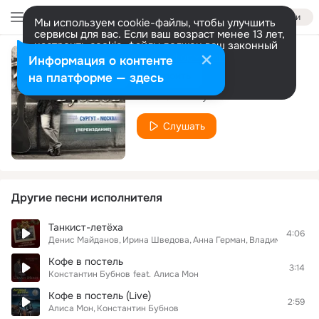
Войти
Мы используем cookie-файлы, чтобы улучшить
сервисы для вас. Если ваш возраст менее 13 лет,
настроить cookie-файлы должен ваш законный
представитель.
Больше информации
Информация о контенте
Женщина-Мечта
Разрешить все
Настроить
на платформе — здесь
Константин Бубнов
Слушать
Другие песни исполнителя
Танкист-летёха
4:06
Денис Майданов
Ирина Шведова
Анна Герман
Владимир Курск
Кофе в постель
3:14
Константин Бубнов
feat.
Алиса Мон
Кофе в постель (Live)
2:59
Алиса Мон
Константин Бубнов