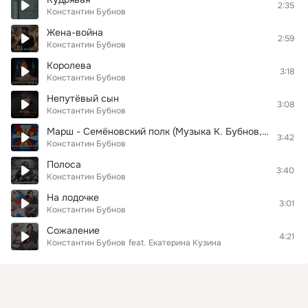
2:35
Константин Бубнов
Жена-война
2:59
Константин Бубнов
Королева
3:18
Константин Бубнов
Непутёвый сын
3:08
Константин Бубнов
Марш - Семёновский полк (Музыка К. Бубнов, слова К. Бубнов-О. Тауберг)
3:42
Константин Бубнов
Полоса
3:40
Константин Бубнов
На лодочке
3:01
Константин Бубнов
Сожаление
4:21
Константин Бубнов
feat.
Екатерина Кузина