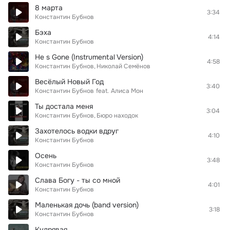
8 марта
3:34
Константин Бубнов
Бэха
4:14
Константин Бубнов
He s Gone (Instrumental Version)
4:58
Константин Бубнов
Николай Семёнов
Весёлый Новый Год
3:40
Константин Бубнов
feat.
Алиса Мон
Ты достала меня
3:04
Константин Бубнов
Бюро находок
Захотелось водки вдруг
4:10
Константин Бубнов
Осень
3:48
Константин Бубнов
Слава Богу - ты со мной
4:01
Константин Бубнов
Маленькая дочь (band version)
3:18
Константин Бубнов
Кудрявая