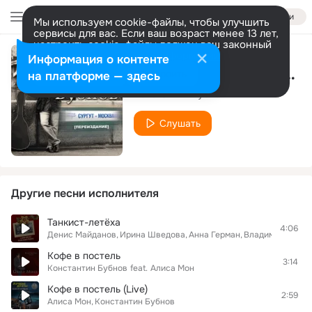
Войти
Мы используем cookie-файлы, чтобы улучшить
сервисы для вас. Если ваш возраст менее 13 лет,
настроить cookie-файлы должен ваш законный
представитель.
Больше информации
Информация о контенте
8 Марта (band version)
Разрешить все
Настроить
на платформе — здесь
Константин Бубнов
Слушать
Другие песни исполнителя
Танкист-летёха
4:06
Денис Майданов
Ирина Шведова
Анна Герман
Владимир Курск
Кофе в постель
3:14
Константин Бубнов
feat.
Алиса Мон
Кофе в постель (Live)
2:59
Алиса Мон
Константин Бубнов