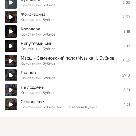
2:35
Константин Бубнов
Жена-война
2:59
Константин Бубнов
Королева
3:18
Константин Бубнов
Непутёвый сын
3:08
Константин Бубнов
Марш - Семёновский полк (Музыка К. Бубнов, слова К. Бубнов-О. Тауберг)
3:42
Константин Бубнов
Полоса
3:40
Константин Бубнов
На лодочке
3:01
Константин Бубнов
Сожаление
4:21
Константин Бубнов
feat.
Екатерина Кузина