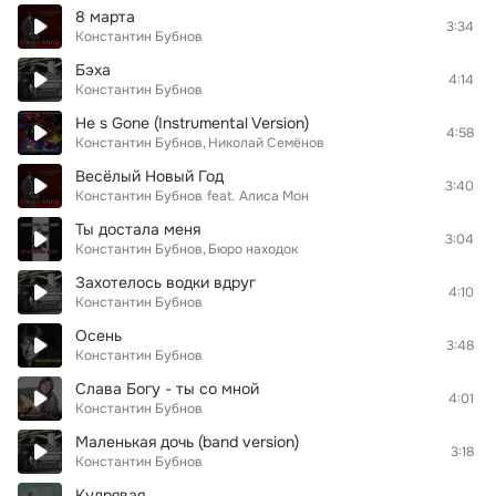
8 марта
3:34
Константин Бубнов
Бэха
4:14
Константин Бубнов
He s Gone (Instrumental Version)
4:58
Константин Бубнов
Николай Семёнов
Весёлый Новый Год
3:40
Константин Бубнов
feat.
Алиса Мон
Ты достала меня
3:04
Константин Бубнов
Бюро находок
Захотелось водки вдруг
4:10
Константин Бубнов
Осень
3:48
Константин Бубнов
Слава Богу - ты со мной
4:01
Константин Бубнов
Маленькая дочь (band version)
3:18
Константин Бубнов
Кудрявая