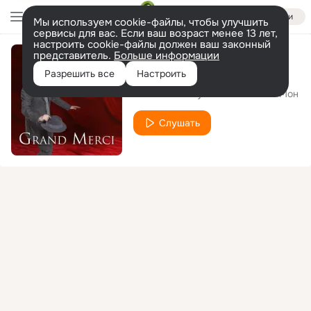
Войти
Мы используем cookie-файлы, чтобы улучшить
сервисы для вас. Если ваш возраст менее 13 лет,
настроить cookie-файлы должен ваш законный
представитель.
Больше информации
Кофе в постель
Разрешить все
Настроить
Константин Бубнов
Алиса Мон
feat.
Слушать