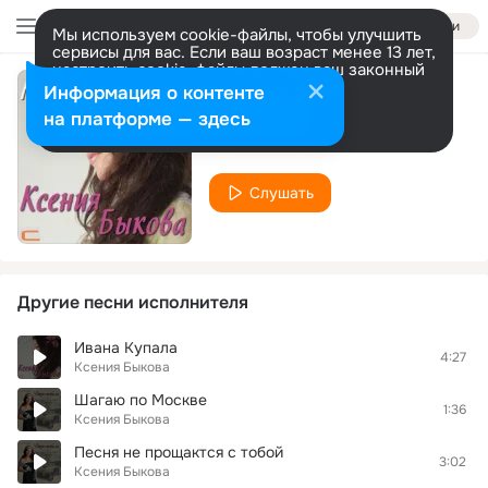
Войти
Мы используем cookie-файлы, чтобы улучшить
сервисы для вас. Если ваш возраст менее 13 лет,
настроить cookie-файлы должен ваш законный
представитель.
Больше информации
Информация о контенте
Сон
Разрешить все
Настроить
на платформе — здесь
Ксения Быкова
Слушать
Другие песни исполнителя
Ивана Купала
4:27
Ксения Быкова
Шагаю по Москве
1:36
Ксения Быкова
Песня не прощактся с тобой
3:02
Ксения Быкова