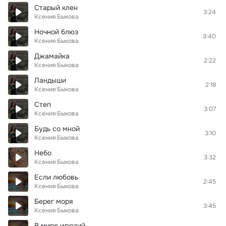
Старый клен
3:24
Ксения Быкова
Ночной блюз
3:40
Ксения Быкова
Джамайка
2:22
Ксения Быкова
Ландыши
2:18
Ксения Быкова
Степ
3:07
Ксения Быкова
Будь со мной
3:10
Ксения Быкова
Небо
3:32
Ксения Быкова
Если любовь
2:45
Ксения Быкова
Берег моря
3:45
Ксения Быкова
В мире илюзий