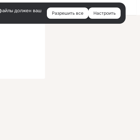
Войти
e-файлы должен ваш
Разрешить все
Настроить
Правая
колонка