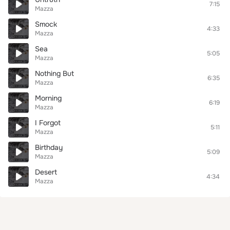
7:15
Mazza
Smock
4:33
Mazza
Sea
5:05
Mazza
Nothing But
6:35
Mazza
Morning
6:19
Mazza
I Forgot
5:11
Mazza
Birthday
5:09
Mazza
Desert
4:34
Mazza