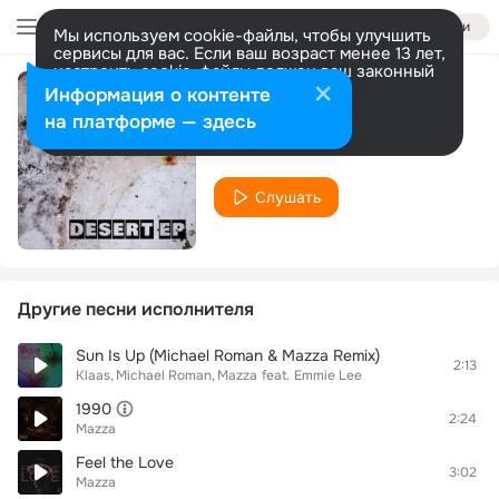
Войти
Мы используем cookie-файлы, чтобы улучшить
сервисы для вас. Если ваш возраст менее 13 лет,
настроить cookie-файлы должен ваш законный
представитель.
Больше информации
Информация о контенте
Fiesta
Разрешить все
Настроить
на платформе — здесь
Mazza
Слушать
Другие песни исполнителя
Sun Is Up (Michael Roman & Mazza Remix)
2:13
Klaas
Michael Roman
Mazza
feat.
Emmie Lee
1990
2:24
Mazza
Feel the Love
3:02
Mazza