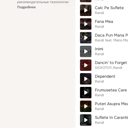
рекомендательные технологии
Подробнее
Calc Pe Suflete
Randi
Fana Mea
Randi
Daca Pun Mana P
Randi
feat.
Mario Mor
Inimi
Randi
Dancin' to Forget
SICKOTOY
Randi
Dependent
Randi
Frumusetea Care
Randi
Puteri Asupra Me
Randi
Suflete In Carant
Randi