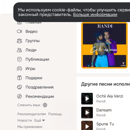
Мы используем cookie-файлы, чтобы улучшить сервис
законный представитель.
Больше информации
Левая
Главная
колонка
Видео
Группы
Люди
Публикации
Игры
Подарки
Другие песни исполн
Поздравления
Ochii Aia Verzi
Рекомендации
Randi
Сменить язык
Dansam
Рекламодателям
Помощь
Randi
Новости
Ещё
Spune Tu
Мы применяем
Randi