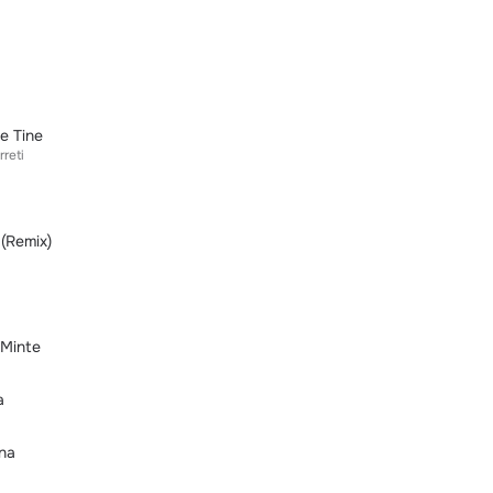
e Tine
reti
 (Remix)
 Minte
a
ina