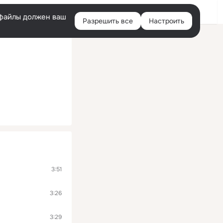
Войти
e-файлы должен ваш
Разрешить все
Настроить
Правая
колонка
3:51
3:26
3:29