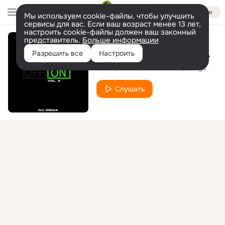
Войти
Мы используем cookie-файлы, чтобы улучшить
сервисы для вас. Если ваш возраст менее 13 лет,
настроить cookie-файлы должен ваш законный
представитель.
Больше информации
Where(Feat. Niles Mason) (8Kays Remix)
Разрешить все
Настроить
Titus1
NovaN
Niles Mason
8Kays
Слушать