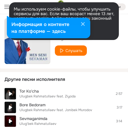
Войти
Мы используем cookie-файлы, чтобы улучшить
сервисы для вас. Если ваш возраст менее 13 лет,
настроить cookie-файлы должен ваш законный
представитель.
Больше информации
Информация о контенте
Sevib Qoldimda
Разрешить все
Настроить
на платформе — здесь
Ulug'bek Rahmatullaev
Слушать
Другие песни исполнителя
Tor Ko'cha
2:57
Ulugbek Rahmatullaev
feat.
Ziyoda
Bore Bedoram
3:17
Ulugbek Rahmatullaev
feat.
Jonibek Murodov
Sevmaganimda
3:14
Ulug'bek Rahmatullaev