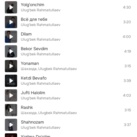
Yolg'onchim
4:30
Ulug'bek Rahmatullaev
Всё для тебя
3:20
Ulug'bek Rahmatullaev
Dilam
4:00
Ulug'bek Rahmatullaev
Bekor Sevdim
4:19
Ulug'bek Rahmatullaev
Yonaman
3:15
Шахзода
Ulugbek Rahmatullaev
Ketdi Bevafo
3:39
Ulug'bek Rahmatullaev
Jufti Halolim
4:03
Ulug'bek Rahmatullaev
Rashk
3:15
Шахзода
Ulugbek Rahmatullaev
Shahnozam
3:37
Ulug'bek Rahmatullaev
Yiqilma Do'stim