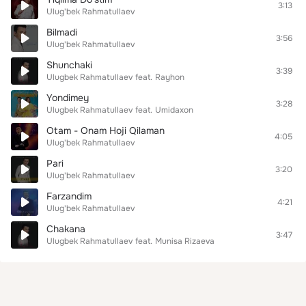
3:13
Ulug'bek Rahmatullaev
Bilmadi
3:56
Ulug'bek Rahmatullaev
Shunchaki
3:39
Ulugbek Rahmatullaev
feat.
Rayhon
Yondimey
3:28
Ulugbek Rahmatullaev
feat.
Umidaxon
Otam - Onam Hoji Qilaman
4:05
Ulug'bek Rahmatullaev
Pari
3:20
Ulug'bek Rahmatullaev
Farzandim
4:21
Ulug'bek Rahmatullaev
Chakana
3:47
Ulugbek Rahmatullaev
feat.
Munisa Rizaeva