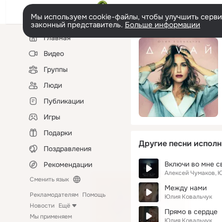
Мы используем cookie-файлы, чтобы улучшить сервис
законный представитель.
Больше информации
Левая
Главная
колонка
Видео
Группы
Люди
Публикации
Игры
Подарки
Другие песни исполн
Поздравления
Включи во мне с
Рекомендации
Алексей Чумаков
Ю
Сменить язык
Между нами
Рекламодателям
Помощь
Юлия Ковальчук
Новости
Ещё
Прямо в сердце
Мы применяем
Юлия Ковальчук