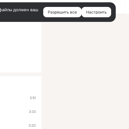
Войти
e-файлы должен ваш
Разрешить все
Настроить
Правая
колонка
3:51
3:33
3:20