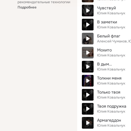
рекомендательные технологии
Подробнее
Чувствуй
Юлия Ковальчук
В заметки
Юлия Ковальчук
Белый флаг
Алексей Чумаков
Ю
Мохито
Юлия Ковальчук
В дым…
Юлия Ковальчук
Толкни меня
Юлия Ковальчук
Только твоя
Юлия Ковальчук
Твоя подружка
Юлия Ковальчук
Армагеддон
Юлия Ковальчук