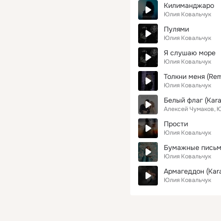
Килиманджаро
Юлия Ковальчук
Пулями
Юлия Ковальчук
Я слушаю море
Юлия Ковальчук
Толкни меня (Rem
Юлия Ковальчук
Белый флаг (Kara
Алексей Чумаков
Ю
Прости
Юлия Ковальчук
Бумажные пись
Юлия Ковальчук
Армагеддон (Kara
Юлия Ковальчук