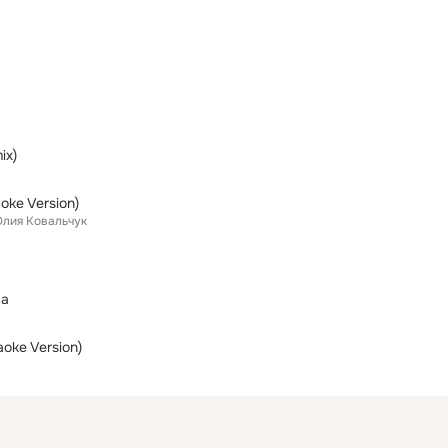
ix)
oke Version)
лия Ковальчук
ма
oke Version)