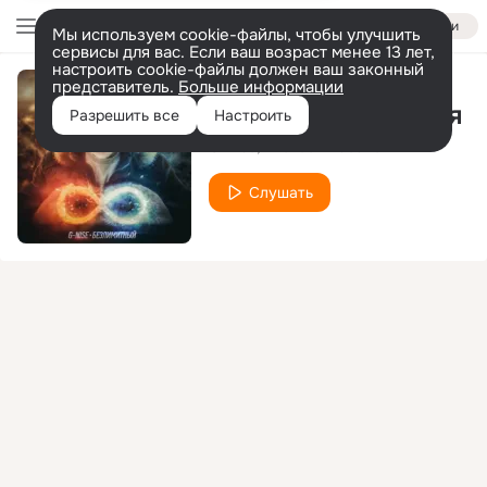
Войти
Мы используем cookie-файлы, чтобы улучшить
сервисы для вас. Если ваш возраст менее 13 лет,
настроить cookie-файлы должен ваш законный
представитель.
Больше информации
Я погибаю без тебя
Разрешить все
Настроить
G-Nise
Алексей Кабанов
Слушать