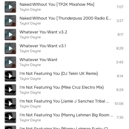
Naked Without You [TP2K Mixshow Mix]
7:07
Taylor Dayne
Naked Without You [Thunderpuss 2000 Radio Edit]
3:27
Taylor Dayne
Whatever You Want v3.2
8:17
Taylor Dayne
Whatever You Want v3.1
8:29
Taylor Dayne
Whatever You Want
3:45
Taylor Dayne
I'm Not Featuring You (DJ Tekin UK Remix)
6:14
Taylor Dayne
I'm Not Featuring You (Mike Cruz Electro Mix)
9:29
Taylor Dayne
I'm Not Featuring You (Jamie J Sanchez Tribal Club Mix)
10:06
Taylor Dayne
I'm Not Featuring You (Manny Lehman Big Room Club Mix)
7:35
Taylor Dayne
I'm Not Featuring You (Manny Lehman Funky Club Mix)