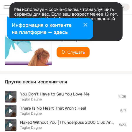
Войти
Мы используем cookie-файлы, чтобы улучшить
сервисы для вас. Если ваш возраст менее 13 лет,
настроить cookie-файлы должен ваш законный
представитель.
Больше информации
Информация о контенте
Stand
Разрешить все
Настроить
на платформе — здесь
Taylor Dayne
Слушать
Другие песни исполнителя
You Don't Have to Say You Love Me
4:09
Taylor Dayne
There Is No Heart That Won't Heal
5:17
Taylor Dayne
Naked Without You [Thunderpuss 2000 Club Anthem]
9:23
Taylor Dayne