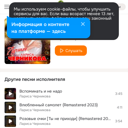
Войти
Мы используем cookie-файлы, чтобы улучшить
сервисы для вас. Если ваш возраст менее 13 лет,
настроить cookie-файлы должен ваш законный
представитель.
Больше информации
Информация о контенте
Всего один глоток
Разрешить все
Настроить
на платформе — здесь
Лариса Черникова
Слушать
Другие песни исполнителя
Вспоминать и не надо
3:45
Лариса Черникова
Влюбленный самолет (Remastered 2023)
4:11
Лариса Черникова
Розовые очки [Ты не приходи] (Remastered 2023)
3:54
Лариса Черникова