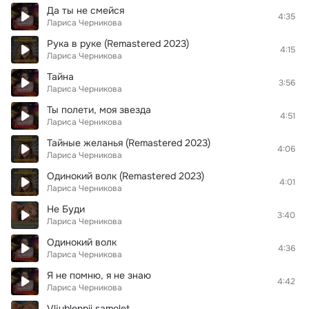
Да ты не смейся
4:35
Лариса Черникова
Рука в руке (Remastered 2023)
4:15
Лариса Черникова
Тайна
3:56
Лариса Черникова
Ты полети, моя звезда
4:51
Лариса Черникова
Тайные желанья (Remastered 2023)
4:06
Лариса Черникова
Одинокий волк (Remastered 2023)
4:01
Лариса Черникова
Не Буди
3:40
Лариса Черникова
Одинокий волк
4:36
Лариса Черникова
Я не помню, я не знаю
4:42
Лариса Черникова
Vljublennii samolet