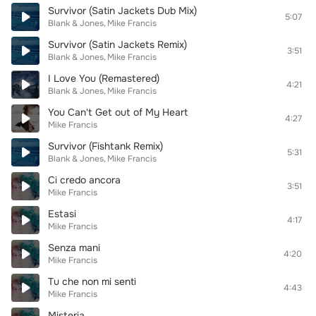
Survivor (Satin Jackets Dub Mix)
5:07
Blank & Jones
Mike Francis
Survivor (Satin Jackets Remix)
3:51
Blank & Jones
Mike Francis
I Love You (Remastered)
4:21
Blank & Jones
Mike Francis
You Can't Get out of My Heart
4:27
Mike Francis
Survivor (Fishtank Remix)
5:31
Blank & Jones
Mike Francis
Ci credo ancora
3:51
Mike Francis
Estasi
4:17
Mike Francis
Senza mani
4:20
Mike Francis
Tu che non mi senti
4:43
Mike Francis
Misteria