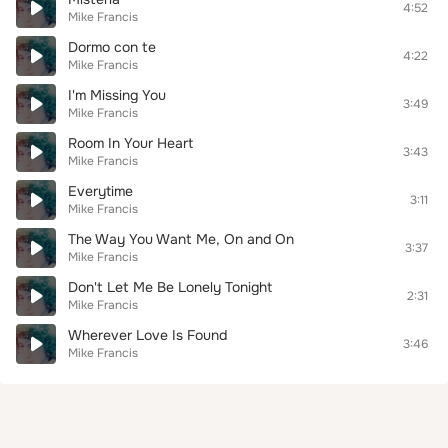
4:52
Mike Francis
Dormo con te
4:22
Mike Francis
I'm Missing You
3:49
Mike Francis
Room In Your Heart
3:43
Mike Francis
Everytime
3:11
Mike Francis
The Way You Want Me, On and On
3:37
Mike Francis
Don't Let Me Be Lonely Tonight
2:31
Mike Francis
Wherever Love Is Found
3:46
Mike Francis