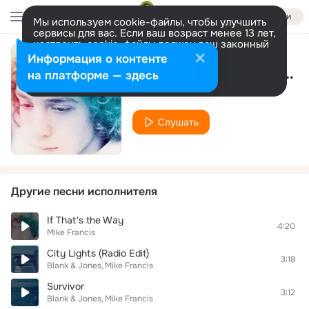
Войти
Мы используем cookie-файлы, чтобы улучшить
сервисы для вас. Если ваш возраст менее 13 лет,
настроить cookie-файлы должен ваш законный
представитель.
Больше информации
Информация о контенте
Il mio amore libero per te
Разрешить все
Настроить
на платформе — здесь
Mike Francis
Слушать
Другие песни исполнителя
If That's the Way
4:20
Mike Francis
City Lights (Radio Edit)
3:18
Blank & Jones
Mike Francis
Survivor
3:12
Blank & Jones
Mike Francis