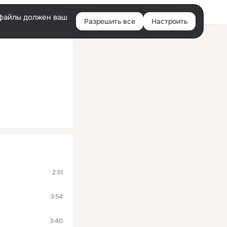
Войти
e-файлы должен ваш
Разрешить все
Настроить
Правая
колонка
2:51
3:54
3:40