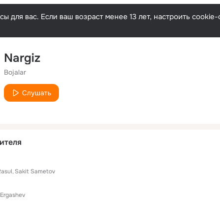
ы для вас. Если ваш возраст менее 13 лет, настроить cooki
Nargiz
Bojalar
Слушать
ителя
asul
Sakit Sametov
 Ergashev