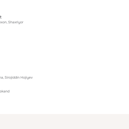
t
hxon
Shaxriyor
na
Sirojiddin Hojiyev
rokand