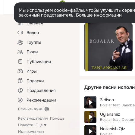
Мы используем cookie-файлы, чтобы улучшить сервис
законный представитель.
Больше информации
Левая
Главная
колонка
Видео
Группы
Люди
Публикации
Игры
Подарки
Другие песни исполн
Поздравления
3 disco
Рекомендации
Bojalar
feat.
Janob R
Сменить язык
Uylanamiz
Рекламодателям
Помощь
Bojalar
feat.
Doston
Новости
Ещё
Notanish Qiz
Мы применяем
Bojalar