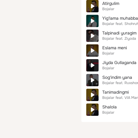
Atirgulim
Bojalar
Yig'lama muhabba
Bojalar
feat.
Shohru
Talpinadi yuragim
Bojalar
feat.
Ziyoda
Eslama meni
Bojalar
Jiyda Gullaganda
Bojalar
Sog'indim yana
Bojalar
feat.
Ruxsho
Tanimadingmi
Bojalar
feat.
VIA Ma
Shalola
Bojalar