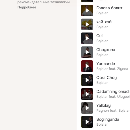
рекомендательные технологии
Подробнее
Голова болит
Bojalar
хай-хай
Bojalar
Guli
Bojalar
Choyxona
Bojalar
Yormande
Bojalar
feat.
Ziyoda
Qora Choy
Bojalar
Dadamning omadi
Bojalar
feat.
Ulugbek
Yallolay
Rayhon
feat.
Bojalar
Sog'inganda
Bojalar