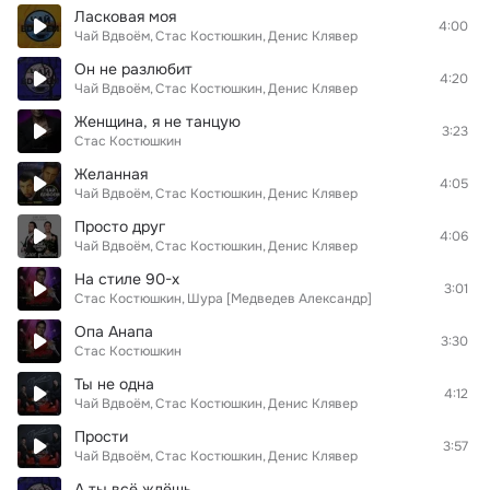
Ласковая моя
4:00
Чай Вдвоём
Стас Костюшкин
Денис Клявер
Он не разлюбит
4:20
Чай Вдвоём
Стас Костюшкин
Денис Клявер
Женщина, я не танцую
3:23
Стас Костюшкин
Желанная
4:05
Чай Вдвоём
Стас Костюшкин
Денис Клявер
Просто друг
4:06
Чай Вдвоём
Стас Костюшкин
Денис Клявер
На стиле 90-х
3:01
Стас Костюшкин
Шура [Медведев Александр]
Опа Анапа
3:30
Стас Костюшкин
Ты не одна
4:12
Чай Вдвоём
Стас Костюшкин
Денис Клявер
Прости
3:57
Чай Вдвоём
Стас Костюшкин
Денис Клявер
А ты всё ждёшь