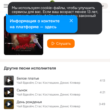
Войти
Мы используем cookie-файлы, чтобы улучшить
сервисы для вас. Если ваш возраст менее 13 лет,
настроить cookie-файлы должен ваш законный
представитель.
Больше информации
Информация о контенте
Караочен
Разрешить все
Настроить
на платформе — здесь
Стас Костюшкин
Слушать
Другие песни исполнителя
Белое платье
4:13
Чай Вдвоём
Стас Костюшкин
Денис Клявер
Сынок
4:21
Чай Вдвоём
Стас Костюшкин
Денис Клявер
День рожденья
3:49
Чай Вдвоём
Стас Костюшкин
Денис Клявер