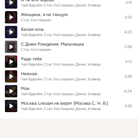
3:15
Чай Вдвоём
Стас Костюшкин
Денис Клявер
Женщина, я не танцую
3:23
Стас Костюшкин
Белая ночь
4:23
Чай Вдвоём
Стас Костюшкин
Денис Клявер
С Днем Рождения, Мальчишка
2:58
Стас Костюшкин
Ради тебя
4:12
Чай Вдвоём
Стас Костюшкин
Денис Клявер
Нежная
2:58
Чай Вдвоём
Стас Костюшкин
Денис Клявер
Моя
4:24
Чай Вдвоём
Стас Костюшкин
Денис Клявер
Москва слезам не верит (Москва С. Н. В.)
3:36
Чай Вдвоём
Стас Костюшкин
Денис Клявер