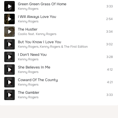
Green Green Grass Of Home
3:33
Kenny Rogers
I Will Always Love You
2:54
Kenny Rogers
The Hustler
3:34
Coolio
feat.
Kenny Rogers
But You Know I Love You
3:02
Kenny Rogers
Kenny Rogers & The First Edition
I Don't Need You
3:28
Kenny Rogers
She Believes In Me
4:12
Kenny Rogers
Coward Of The County
4:21
Kenny Rogers
The Gambler
3:33
Kenny Rogers