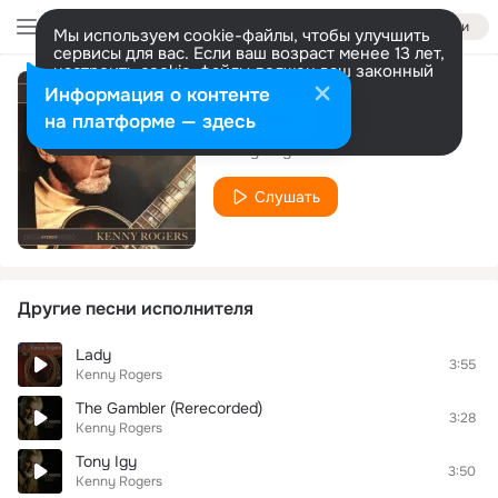
Войти
Мы используем cookie-файлы, чтобы улучшить
сервисы для вас. Если ваш возраст менее 13 лет,
настроить cookie-файлы должен ваш законный
представитель.
Больше информации
Информация о контенте
He Will, She Knows
Разрешить все
Настроить
на платформе — здесь
Kenny Rogers
Слушать
Другие песни исполнителя
Lady
3:55
Kenny Rogers
The Gambler (Rerecorded)
3:28
Kenny Rogers
Tony Igy
3:50
Kenny Rogers