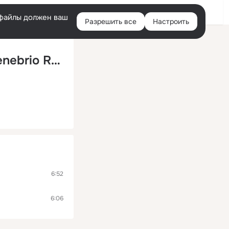
Войти
e-файлы должен ваш
Разрешить все
Настроить
Правая
колонка
I Will Never Stop Loving You (Mister Tenebrio Remix)
6:52
6:06