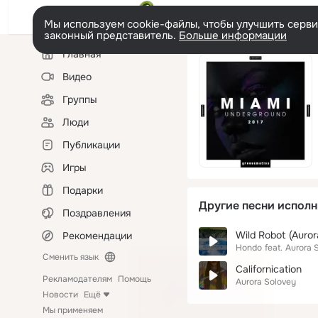
Мы используем cookie-файлы, чтобы улучшить сервис
законный представитель.
Больше информации
Левая
Главная
колонка
Видео
Группы
Люди
Публикации
Игры
Подарки
Другие песни исполн
Поздравления
Wild Robot (Auror
Рекомендации
Hondo
feat.
Aurora 
Сменить язык
Californication
Рекламодателям
Помощь
Aurora Solovey
Новости
Ещё
Мы применяем