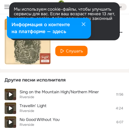
Войти
Мы используем cookie-файлы, чтобы улучшить
сервисы для вас. Если ваш возраст менее 13 лет,
настроить cookie-файлы должен ваш законный
представитель.
Больше информации
Информация о контенте
Old Church, New Paint
Разрешить все
Настроить
на платформе — здесь
Riverside
Слушать
Другие песни исполнителя
Sing on the Mountain High/Northern Miner
11:56
Riverside
Travellin' Light
4:24
Riverside
No Good Without You
6:07
Riverside