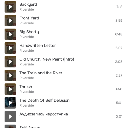
Backyard
7:18
Riverside
Front Yard
3:59
Riverside
Big Shorty
6:48
Riverside
Handwritten Letter
6:07
Riverside
Old Church, New Paint (Intro)
2:08
Riverside
The Train and the River
2:27
Riverside
Thrush
6:41
Riverside
The Depth Of Self Delusion
5:01
Riverside
Аудиозапись недоступна
0:01
Self-Aware