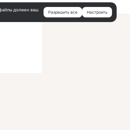
Войти
e-файлы должен ваш
Разрешить все
Настроить
Правая
колонка