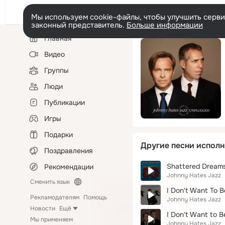
Мы используем cookie-файлы, чтобы улучшить сервис
законный представитель.
Больше информации
Левая
Главная
колонка
Видео
Группы
Люди
Публикации
Игры
Подарки
Другие песни исполн
Поздравления
Shattered Dream
Рекомендации
Johnny Hates Jazz
Сменить язык
I Don't Want To B
Рекламодателям
Помощь
Johnny Hates Jazz
Новости
Ещё
I Don't Want to B
Мы применяем
Johnny Hates Jazz