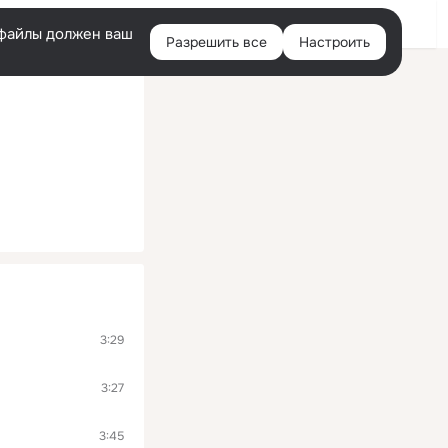
Войти
e-файлы должен ваш
Разрешить все
Настроить
Правая
колонка
3:29
3:27
3:45