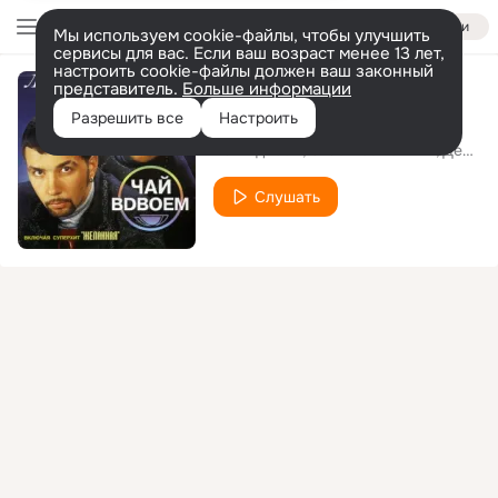
Войти
Мы используем cookie-файлы, чтобы улучшить
сервисы для вас. Если ваш возраст менее 13 лет,
настроить cookie-файлы должен ваш законный
представитель.
Больше информации
Желанная
Разрешить все
Настроить
Чай Вдвоём
Стас Костюшкин
Денис Клявер
Слушать