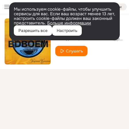
Войти
Мы используем cookie-файлы, чтобы улучшить
сервисы для вас. Если ваш возраст менее 13 лет,
настроить cookie-файлы должен ваш законный
представитель.
Больше информации
Милая
Разрешить все
Настроить
Чай Вдвоём
Стас Костюшкин
Денис Клявер
Слушать